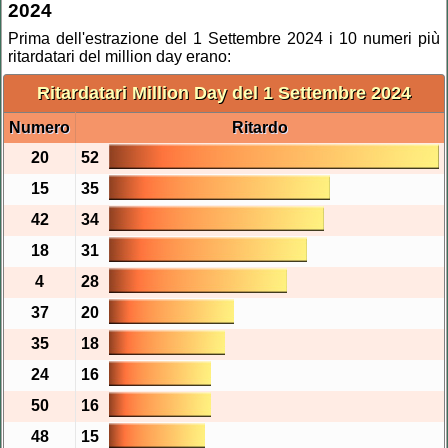
2024
Prima dell'estrazione del 1 Settembre 2024 i 10 numeri più
ritardatari del million day erano:
Ritardatari Million Day del 1 Settembre 2024
Numero
Ritardo
20
52
15
35
42
34
18
31
4
28
37
20
35
18
24
16
50
16
48
15