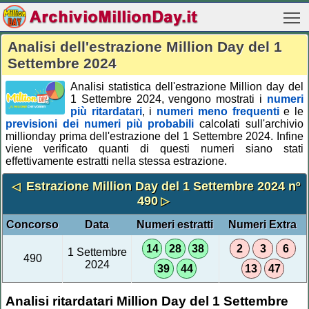
Analisi dell'estrazione Million Day del 1
Settembre 2024
Analisi statistica dell'estrazione Million day del
1 Settembre 2024, vengono mostrati i
numeri
più ritardatari
, i
numeri meno frequenti
e le
previsioni dei numeri più probabili
calcolati sull'archivio
millionday prima dell'estrazione del 1 Settembre 2024. Infine
viene verificato quanti di questi numeri siano stati
effettivamente estratti nella stessa estrazione.
Estrazione Million Day del 1 Settembre 2024 nº
◁
490
▷
Concorso
Data
Numeri estratti
Numeri Extra
14
28
38
2
3
6
1 Settembre
490
2024
39
44
13
47
Analisi ritardatari Million Day del 1 Settembre