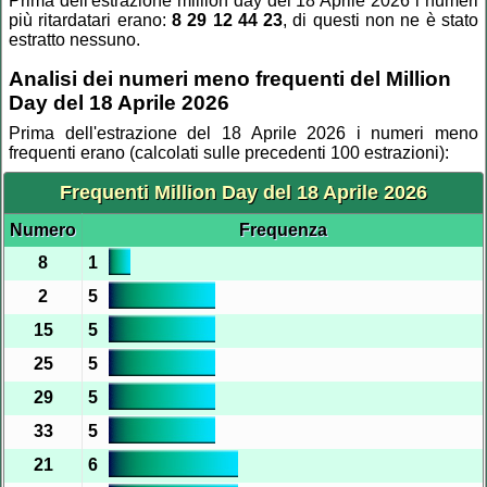
Prima dell'estrazione million day del 18 Aprile 2026 i numeri
più ritardatari erano:
8 29 12 44 23
, di questi non ne è stato
estratto nessuno.
Analisi dei numeri meno frequenti del Million
Day del 18 Aprile 2026
Prima dell'estrazione del 18 Aprile 2026 i numeri meno
frequenti erano (calcolati sulle precedenti 100 estrazioni):
Frequenti Million Day del 18 Aprile 2026
Numero
Frequenza
8
1
2
5
15
5
25
5
29
5
33
5
21
6