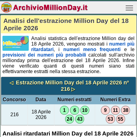
Analisi dell'estrazione Million Day del 18
Aprile 2026
Analisi statistica dell'estrazione Million day del
18 Aprile 2026, vengono mostrati i
numeri più
ritardatari
, i
numeri meno frequenti
e le
previsioni dei numeri più probabili
calcolati sull'archivio
millionday prima dell'estrazione del 18 Aprile 2026. Infine
viene verificato quanti di questi numeri siano stati
effettivamente estratti nella stessa estrazione.
Estrazione Million Day del 18 Aprile 2026 nº
◁
216
▷
Concorso
Data
Numeri estratti
Numeri Extra
1
6
10
9
11
38
18 Aprile
216
2026
24
43
53
55
Analisi ritardatari Million Day del 18 Aprile 2026