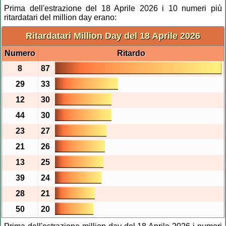
Prima dell'estrazione del 18 Aprile 2026 i 10 numeri più
ritardatari del million day erano:
Ritardatari Million Day del 18 Aprile 2026
Numero
Ritardo
8
87
29
33
12
30
44
30
23
27
21
26
13
25
39
24
28
21
50
20