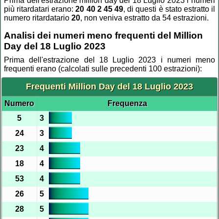
Prima dell'estrazione million day del 18 Luglio 2023 i numeri
più ritardatari erano:
20 40 2 45 49
, di questi è stato estratto il
numero ritardatario
20
, non veniva estratto da 54 estrazioni.
Analisi dei numeri meno frequenti del Million
Day del 18 Luglio 2023
Prima dell'estrazione del 18 Luglio 2023 i numeri meno
frequenti erano (calcolati sulle precedenti 100 estrazioni):
Frequenti Million Day del 18 Luglio 2023
Numero
Frequenza
5
3
24
3
23
4
18
4
53
4
26
5
28
5