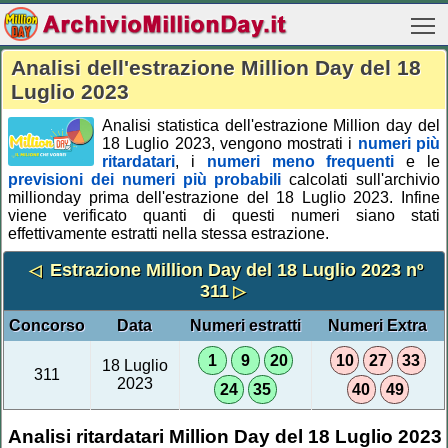
Analisi dell'estrazione Million Day del 18
Luglio 2023
Analisi statistica dell'estrazione Million day del
18 Luglio 2023, vengono mostrati i
numeri più
ritardatari
, i
numeri meno frequenti
e le
previsioni dei numeri più probabili
calcolati sull'archivio
millionday prima dell'estrazione del 18 Luglio 2023. Infine
viene verificato quanti di questi numeri siano stati
effettivamente estratti nella stessa estrazione.
Estrazione Million Day del 18 Luglio 2023 nº
◁
311
▷
Concorso
Data
Numeri estratti
Numeri Extra
1
9
20
10
27
33
18 Luglio
311
2023
24
35
40
49
Analisi ritardatari Million Day del 18 Luglio 2023