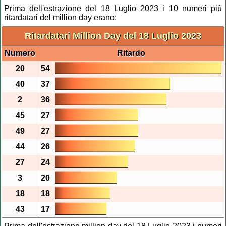
Prima dell'estrazione del 18 Luglio 2023 i 10 numeri più
ritardatari del million day erano:
Ritardatari Million Day del 18 Luglio 2023
Numero
Ritardo
20
54
40
37
2
36
45
27
49
27
44
26
27
24
3
20
18
18
43
17