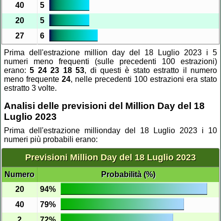
40
5
20
5
27
6
Prima dell'estrazione million day del 18 Luglio 2023 i 5
numeri meno frequenti (sulle precedenti 100 estrazioni)
erano:
5 24 23 18 53
, di questi è stato estratto il numero
meno frequente
24
, nelle precedenti 100 estrazioni era stato
estratto 3 volte.
Analisi delle previsioni del Million Day del 18
Luglio 2023
Prima dell'estrazione millionday del 18 Luglio 2023 i 10
numeri più probabili erano:
Previsioni Million Day del 18 Luglio 2023
Numero
Probabilità (%)
20
94%
40
79%
2
72%