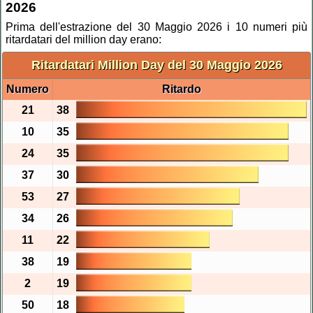
2026
Prima dell'estrazione del 30 Maggio 2026 i 10 numeri più
ritardatari del million day erano:
Ritardatari Million Day del 30 Maggio 2026
Numero
Ritardo
21
38
10
35
24
35
37
30
53
27
34
26
11
22
38
19
2
19
50
18