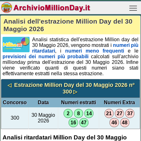
Analisi dell'estrazione Million Day del 30
Maggio 2026
Analisi statistica dell'estrazione Million day del
30 Maggio 2026, vengono mostrati i
numeri più
ritardatari
, i
numeri meno frequenti
e le
previsioni dei numeri più probabili
calcolati sull'archivio
millionday prima dell'estrazione del 30 Maggio 2026. Infine
viene verificato quanti di questi numeri siano stati
effettivamente estratti nella stessa estrazione.
Estrazione Million Day del 30 Maggio 2026 nº
◁
300
▷
Concorso
Data
Numeri estratti
Numeri Extra
2
8
14
21
27
37
30 Maggio
300
2026
16
47
46
48
Analisi ritardatari Million Day del 30 Maggio