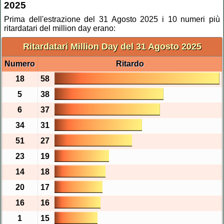
2025
Prima dell'estrazione del 31 Agosto 2025 i 10 numeri più
ritardatari del million day erano:
Ritardatari Million Day del 31 Agosto 2025
Numero
Ritardo
18
58
5
38
6
37
34
31
51
27
23
19
14
18
20
17
16
16
1
15