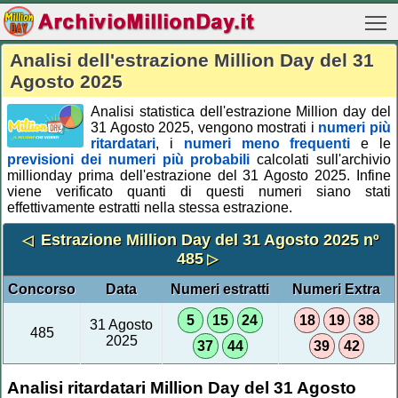
Analisi dell'estrazione Million Day del 31
Agosto 2025
Analisi statistica dell'estrazione Million day del
31 Agosto 2025, vengono mostrati i
numeri più
ritardatari
, i
numeri meno frequenti
e le
previsioni dei numeri più probabili
calcolati sull'archivio
millionday prima dell'estrazione del 31 Agosto 2025. Infine
viene verificato quanti di questi numeri siano stati
effettivamente estratti nella stessa estrazione.
Estrazione Million Day del 31 Agosto 2025 nº
◁
485
▷
Concorso
Data
Numeri estratti
Numeri Extra
5
15
24
18
19
38
31 Agosto
485
2025
37
44
39
42
Analisi ritardatari Million Day del 31 Agosto